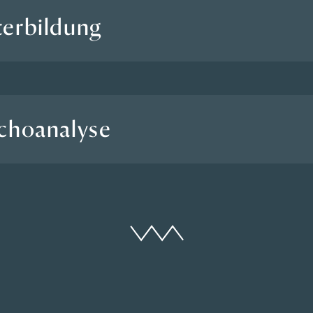
terbildung
ychoanalyse