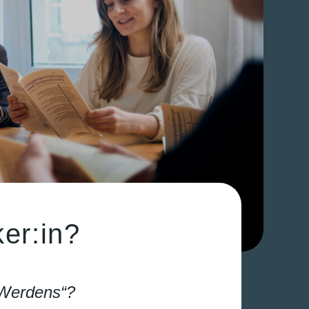
er:in?
 Werdens“?