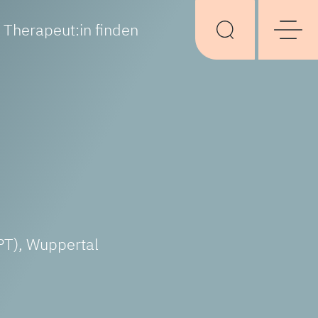
Therapeut:in finden
PT),
Wuppertal