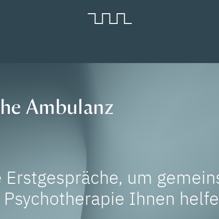
che Ambulanz
e Erstgespräche, um gemein
e Psychotherapie Ihnen helf