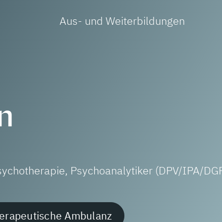
Aus- und Weiterbildungen
n
 Psychotherapie, Psychoanalytiker (DPV/IPA/DG
erapeutische Ambulanz