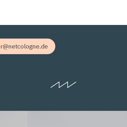
er@netcologne.de