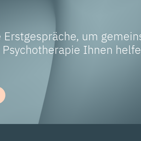
e Erstgespräche, um gemein
e Psychotherapie Ihnen helf