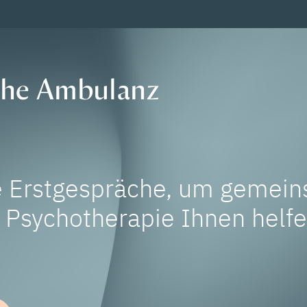
che Ambulanz
e Erstgespräche, um gemein
e Psychotherapie Ihnen helf