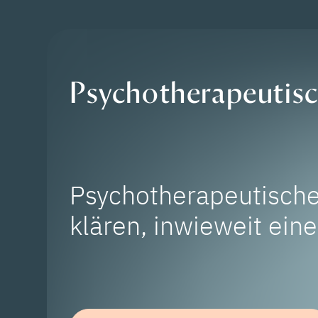
Psychotherapeutis
Psychotherapeutisch
klären, inwieweit ein