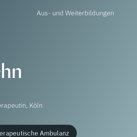
Aus- und Weiterbildungen
ehn
erapeutin,
Köln
erapeutische Ambulanz