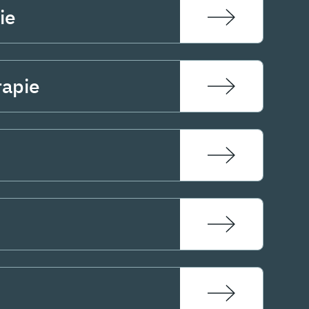
ie
rapie