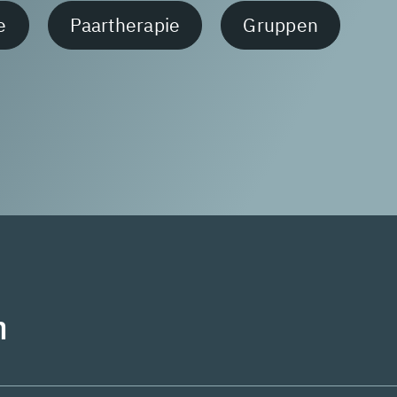
e
Paartherapie
Gruppen
n